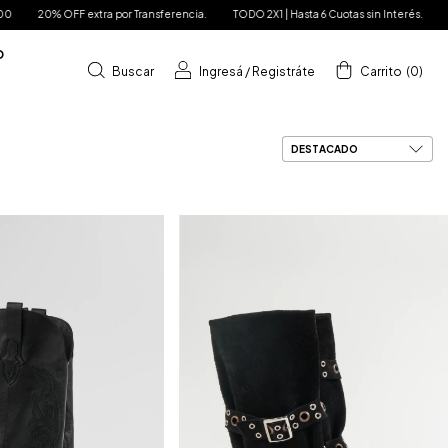
ferencia.
TODO 2X1 | Hasta 6 Cuotas sin Interés.
Envíos Gratis a partir de $250.
D
Buscar
Ingresá
/
Registráte
Carrito
(
0
)