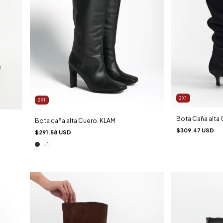
2X1
2X1
Bota Caña alta
Bota caña alta Cuero. KLAM
$309.47 USD
$291.58 USD
+1