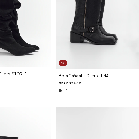
2X1
 Cuero. STORLE
Bota Caña alta Cuero. JENA
$347.37 USD
+1