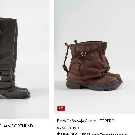
2X1
Bota Caña baja Cuero. LECRERC
a Cuero. DORTMUND
$231.58 USD
$196.84 USD