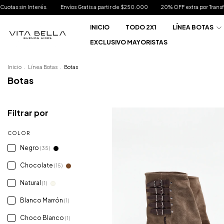
ratis a partir de $250.000
20% OFF extra por Transferencia.
TODO 2X1 | Hasta 6
INICIO
TODO 2X1
LÍNEA BOTAS
EXCLUSIVO MAYORISTAS
Inicio
.
Línea Botas
.
Botas
Botas
Filtrar por
COLOR
Negro
(35)
Chocolate
(15)
Natural
(1)
Blanco Marrón
(1)
Choco Blanco
(1)