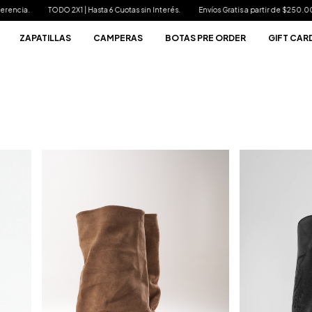
 Cuotas sin Interés.
Envíos Gratis a partir de $250.000
20% OFF extra por Trans
ZAPATILLAS
CAMPERAS
BOTAS PRE ORDER
GIFT CAR