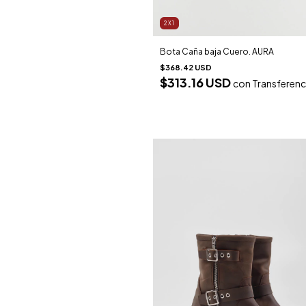
2X1
Bota Caña baja Cuero. AURA
$368.42 USD
$313.16 USD
con
Transferenc