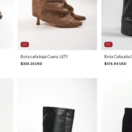
2X1
2X1
Bota caña baja Cuero. LETY
Bota Caña alta
$365.26 USD
$376.84 USD