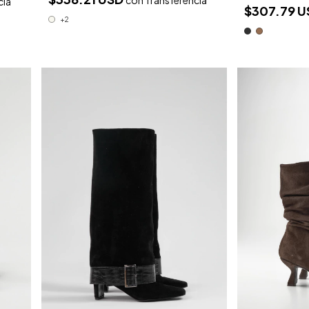
con
Transferencia
cia
$307.79 
+2