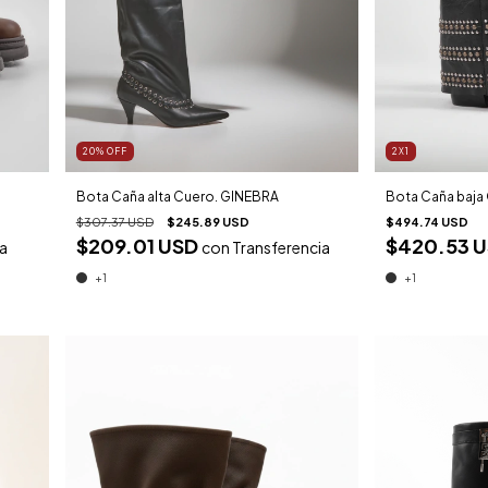
20
%
OFF
2X1
Bota Caña alta Cuero. GINEBRA
Bota Caña baja
$307.37 USD
$245.89 USD
$494.74 USD
$209.01 USD
$420.53 
ia
con
Transferencia
+1
+1