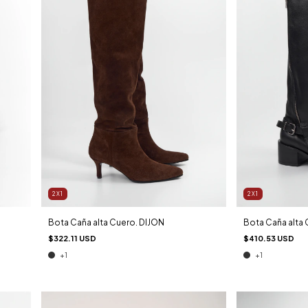
2X1
2X1
Bota Caña alta Cuero. DIJON
Bota Caña alta 
$322.11 USD
$410.53 USD
+1
+1