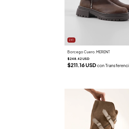
2X1
Borcego Cuero. MERENT
$248.42 USD
$211.16 USD
con
Transferenc