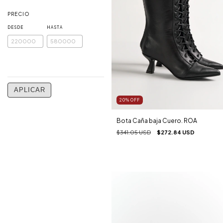
PRECIO
DESDE
HASTA
APLICAR
20
%
OFF
Bota Caña baja Cuero. ROA
$341.05 USD
$272.84 USD