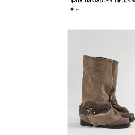
$318.53 USD
con
Transferen
+2