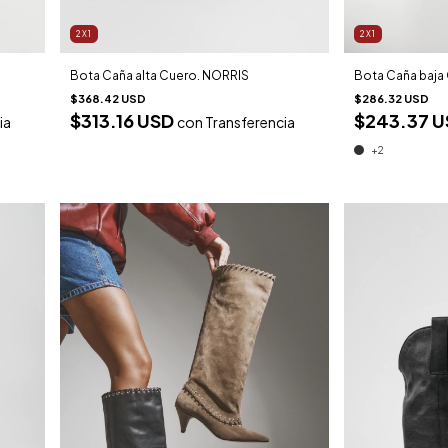
2X1
2X1
Bota Caña alta Cuero. NORRIS
Bota Caña baja
$368.42 USD
$286.32 USD
$313.16 USD
$243.37 
con
Transferencia
ia
+2