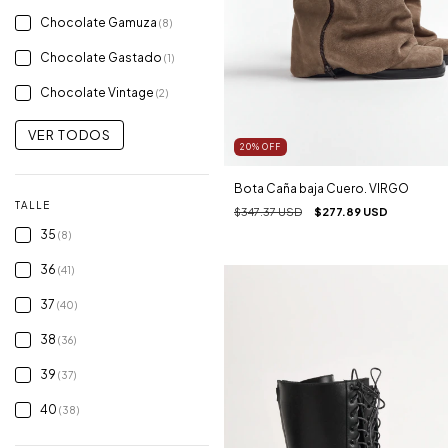
Chocolate Gamuza
(8)
Chocolate Gastado
(1)
Chocolate Vintage
(2)
VER TODOS
20
%
OFF
Bota Caña baja Cuero. VIRGO
TALLE
$347.37 USD
$277.89 USD
35
(8)
36
(41)
37
(40)
38
(36)
39
(37)
40
(38)