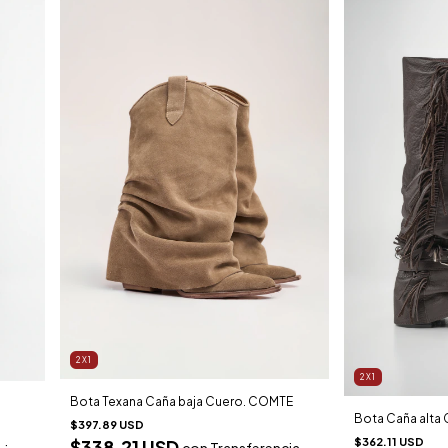
2X1
2X1
Bota Texana Caña baja Cuero. COMTE
Bota Caña alt
$397.89 USD
$362.11 USD
$338.21 USD