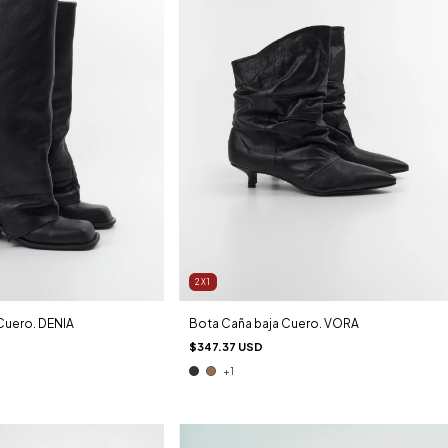
2X1
Cuero. DENIA
Bota Caña baja Cuero. VORA
$347.37 USD
+1