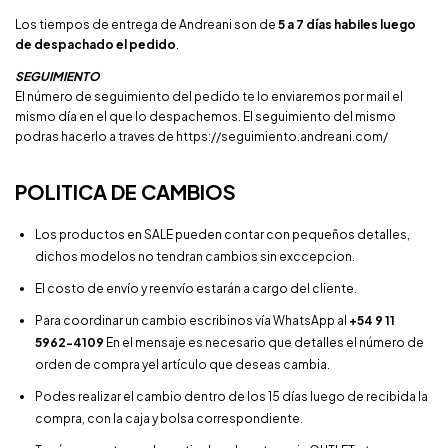
Los tiempos de entrega de Andreani son de
5 a 7 días habiles luego
de despachado el pedido
.
SEGUIMIENTO
El número de seguimiento del pedido te lo enviaremos por mail el
mismo día en el que lo despachemos. El seguimiento del mismo
podras hacerlo a traves de
https://seguimiento.andreani.com/
POLITICA DE CAMBIOS
Los productos en SALE pueden contar con pequeños detalles,
dichos modelos no tendran cambios sin exccepcion.
El costo de envío y reenvío estarán a cargo del cliente.
Para coordinar un cambio escribinos vía WhatsApp al
+54 9 11
5962-4109
En el mensaje es necesario que detalles el número de
orden de compra yel artículo que deseas cambia.
Podes realizar el cambio dentro de los 15 días luego de recibida la
compra, con la caja y bolsa correspondiente.