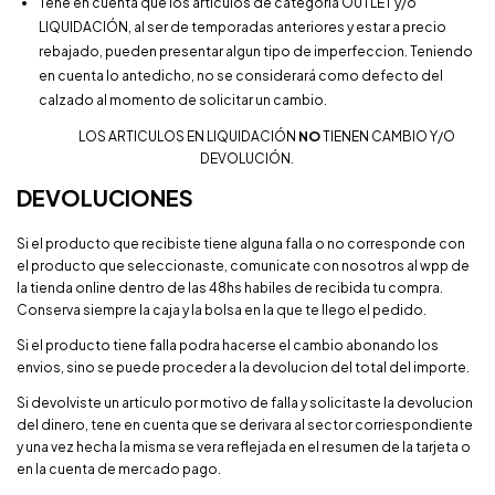
Tené en cuenta que los articulos de categoria OUTLET y/o
LIQUIDACIÓN, al ser de temporadas anteriores y estar a precio
rebajado, pueden presentar algun tipo de imperfeccion. Teniendo
en cuenta lo antedicho, no se considerará como defecto del
calzado al momento de solicitar un cambio.
LOS ARTICULOS EN LIQUIDACIÓN
NO
TIENEN CAMBIO Y/O
DEVOLUCIÓN.
DEVOLUCIONES
Si el producto que recibiste tiene alguna falla o no corresponde con
el producto que seleccionaste, comunicate con nosotros al wpp de
la tienda online dentro de las 48hs habiles de recibida tu compra.
Conserva siempre la caja y la bolsa en la que te llego el pedido.
Si el producto tiene falla podra hacerse el cambio abonando los
envios, sino se puede proceder a la devolucion del total del importe.
Si devolviste un articulo por motivo de falla y solicitaste la devolucion
del dinero, tene en cuenta que se derivara al sector corriespondiente
y una vez hecha la misma se vera reflejada en el resumen de la tarjeta o
en la cuenta de mercado pago.