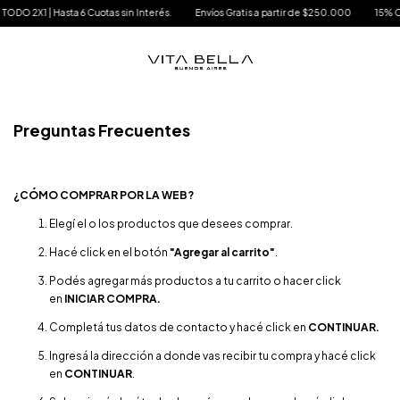
O 2X1 | Hasta 6 Cuotas sin Interés.
Envíos Gratis a partir de $250.000
15% OFF e
Preguntas Frecuentes
¿CÓMO COMPRAR POR LA WEB?
Elegí el o los productos que desees comprar.
Hacé click en el botón
"Agregar al carrito"
.
Podés agregar más productos a tu carrito o hacer click
en
INICIAR COMPRA.
Completá tus datos de contacto y hacé click en
CONTINUAR.
Ingresá la dirección a donde vas recibir tu compra y hacé click
en
CONTINUAR
.