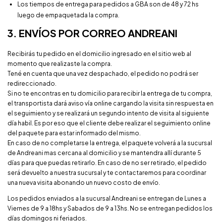
Los tiempos de entrega para pedidos a GBA son de 48 y 72 hs
luego de empaquetada la compra.
3. ENVÍOS POR CORREO ANDREANI
Recibirás tu pedido en el domicilio ingresado en el sitio web al
momento que realizaste la compra.
Tené en cuenta que una vez despachado, el pedido no podrá ser
redireccionado.
Si no te encontras en tu domicilio para recibir la entrega de tu compra,
el transportista dará aviso vía online cargando la visita sin respuesta en
el seguimiento y se realizará un segundo intento de visita al siguiente
día habil. Es por eso que el cliente debe realizar el seguimiento online
del paquete para estar informado del mismo.
En caso de no completarse la entrega, el paquete volverá a la sucursal
de Andreani mas cercana al domicilio y se mantendra allí durante 5
días para que puedas retirarlo. En caso de no ser retirado, el pedido
será devuelto a nuestra sucursal y te contactaremos para coordinar
una nueva visita abonando un nuevo costo de envío.
Los pedidos enviados a la sucursal Andreani se entregan de Lunes a
Viernes de 9 a 18hs y Sabados de 9 a 13hs. No se entregan pedidos los
días domingos ni feriados.