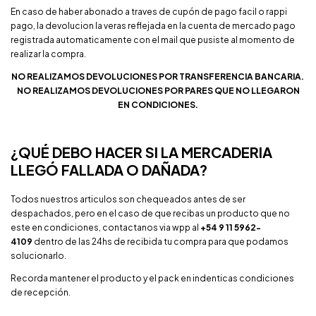
En caso de haber abonado a traves de cupón de pago facil o rappi
pago, la devolucion la veras reflejada en la cuenta de mercado pago
registrada automaticamente con el mail que pusiste al momento de
realizar la compra.
NO REALIZAMOS DEVOLUCIONES POR TRANSFERENCIA BANCARIA.
NO REALIZAMOS DEVOLUCIONES POR PARES QUE NO LLEGARON
EN CONDICIONES.
¿QUÉ DEBO HACER SI LA MERCADERIA
LLEGÓ FALLADA O DAÑADA?
Todos nuestros articulos son chequeados antes de ser
despachados, pero en el caso de que recibas un producto que no
este en condiciones, contactanos via wpp al
+54 9 11 5962-
4109
dentro de las 24hs de recibida tu compra para que podamos
solucionarlo.
Recorda mantener el producto y el pack en indenticas condiciones
de recepción.