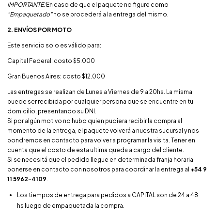
IMPORTANTE:
En caso de que el paquete no figure como
"Empaquetado"
no se procederá a la entrega del mismo.
2. ENVÍOS POR MOTO
Este servicio solo es válido para:
Capital Federal: costo $5.000
Gran Buenos Aires: costo $12.000
Las entregas se realizan de Lunes a Viernes de 9 a 20hs. La misma
puede ser recibida por cualquier persona que se encuentre en tu
domicilio, presentando su DNI.
Si por algún motivo no hubo quien pudiera recibir la compra al
momento de la entrega, el paquete volverá a nuestra sucursal y nos
pondremos en contacto para volver a programar la visita. Tener en
cuenta que el costo de esta ultima queda a cargo del cliente.
Si se necesitá que el pedido llegue en determinada franja horaria
ponerse en contacto con nosotros para coordinar la entrega al
+54 9
11 5962-4109
.
Los tiempos de entrega para pedidos a CAPITAL son de 24 a 48
hs luego de empaquetada la compra.