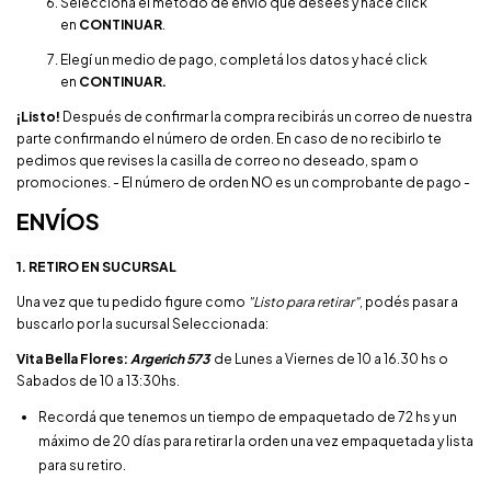
Seleccioná el método de envío que desees y hacé click
en
CONTINUAR
.
Elegí un medio de pago, completá los datos y hacé click
en
CONTINUAR.
¡​Listo!
Después de confirmar la compra recibirás un correo de nuestra
parte confirmando el número de orden. En caso de no recibirlo te
pedimos que revises la casilla de correo no deseado, spam o
promociones. - El número de orden NO es un comprobante de pago -
ENVÍOS
1. RETIRO EN SUCURSAL
Una vez que tu pedido figure como
"Listo para retirar"
, podés pasar a
buscarlo por la sucursal Seleccionada:
Vita Bella Flores:
Argerich 573
de Lunes a Viernes de 10 a 16.30 hs o
Sabados de 10 a 13:30hs.
Recordá que tenemos un tiempo de empaquetado de 72 hs y un
máximo de 20 días para retirar la orden una vez empaquetada y lista
para su retiro.