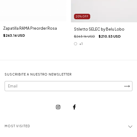
20
%
OFF
Zapatilla RAMA Preorder Rosa
Stiletto SELEC by Belu Lobo
$263.16 USD
$263.16 USD
$210.53 USD
+1
SUSCRIBITE A NUESTRO NEWSLETTER
MOST VISITED