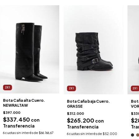
2X1
2X1
2X1
Bota Caña alta Cuero.
Bota Caña baja Cuero.
Bota
NEWRALTAW
GRASSE
VO
$397.000
$312.000
$33
$337.450
$265.200
$2
con
con
Transferencia
Transferencia
Tra
6
cuotas sin interés de
$66.166,67
6
cuotas sin interés de
$52.000