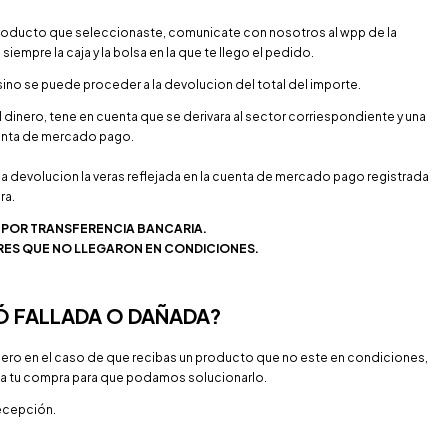
l producto que seleccionaste, comunicate con nosotros al wpp de la
iempre la caja y la bolsa en la que te llego el pedido.
sino se puede proceder a la devolucion del total del importe.
el dinero, tene en cuenta que se derivara al sector corriespondiente y una
cuenta de mercado pago.
la devolucion la veras reflejada en la cuenta de mercado pago registrada
ra.
POR TRANSFERENCIA BANCARIA.
ES QUE NO LLEGARON EN CONDICIONES.
Ó FALLADA O DAÑADA?
ro en el caso de que recibas un producto que no este en condiciones,
da tu compra para que podamos solucionarlo.
recepción.