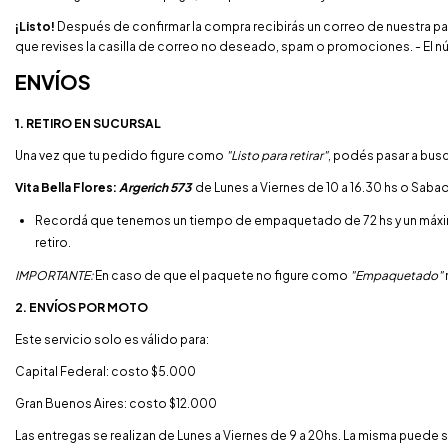
¡​Listo!
Después de confirmar la compra recibirás un correo de nuestra p
que revises la casilla de correo no deseado, spam o promociones. - El
ENVÍOS
1. RETIRO EN SUCURSAL
Una vez que tu pedido figure como
"Listo para retirar"
, podés pasar a busc
Vita Bella Flores:
Argerich 573
de Lunes a Viernes de 10 a 16.30 hs o Saba
Recordá que tenemos un tiempo de empaquetado de 72 hs y un máximo d
retiro.
IMPORTANTE:
En caso de que el paquete no figure como
"Empaquetado"
2. ENVÍOS POR MOTO
Este servicio solo es válido para:
Capital Federal: costo $5.000
Gran Buenos Aires: costo $12.000
Las entregas se realizan de Lunes a Viernes de 9 a 20hs. La misma puede 