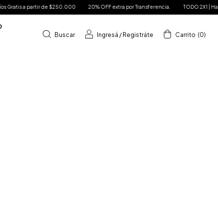
de $250.000
20% OFF extra por Transferencia.
TODO 2X1 | Hasta 6 Cuotas sin Inte
D
Buscar
Ingresá
/
Registráte
Carrito
(
0
)