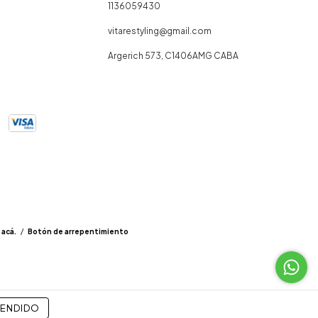
1136059430
vitarestyling@gmail.com
Argerich 573, C1406AMG CABA
 acá.
/
Botón de arrepentimiento
TENDIDO