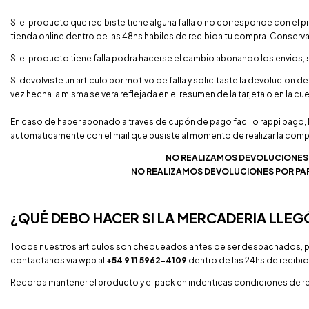
Si el producto que recibiste tiene alguna falla o no corresponde con e
tienda online dentro de las 48hs habiles de recibida tu compra. Conserva s
Si el producto tiene falla podra hacerse el cambio abonando los envios, 
Si devolviste un articulo por motivo de falla y solicitaste la devolucion d
vez hecha la misma se vera reflejada en el resumen de la tarjeta o en la 
En caso de haber abonado a traves de cupón de pago facil o rappi pago, 
automaticamente con el mail que pusiste al momento de realizar la comp
NO REALIZAMOS DEVOLUCIONES 
NO REALIZAMOS DEVOLUCIONES POR PAR
¿QUÉ DEBO HACER SI LA MERCADERIA LLEG
Todos nuestros articulos son chequeados antes de ser despachados, pe
contactanos via wpp al
+54 9 11 5962-4109
dentro de las 24hs de recibi
Recorda mantener el producto y el pack en indenticas condiciones de 