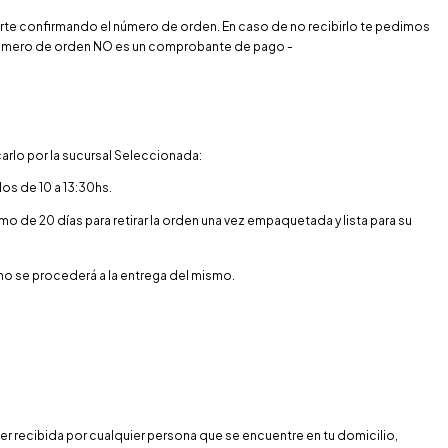
arte confirmando el número de orden. En caso de no recibirlo te pedimos
 número de orden NO es un comprobante de pago -
arlo por la sucursal Seleccionada:
dos de 10 a 13:30hs.
e 20 días para retirar la orden una vez empaquetada y lista para su
no se procederá a la entrega del mismo.
ser recibida por cualquier persona que se encuentre en tu domicilio,