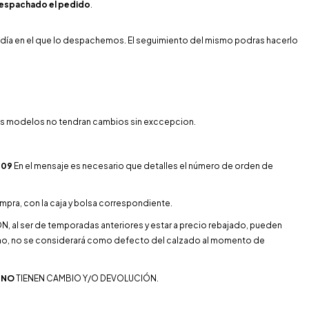
 despachado el pedido
.
 día en el que lo despachemos. El seguimiento del mismo podras hacerlo
os modelos no tendran cambios sin exccepcion.
109
En el mensaje es necesario que detalles el número de orden de
ompra, con la caja y bolsa correspondiente.
N, al ser de temporadas anteriores y estar a precio rebajado, pueden
icho, no se considerará como defecto del calzado al momento de
N
NO
TIENEN CAMBIO Y/O DEVOLUCIÓN.