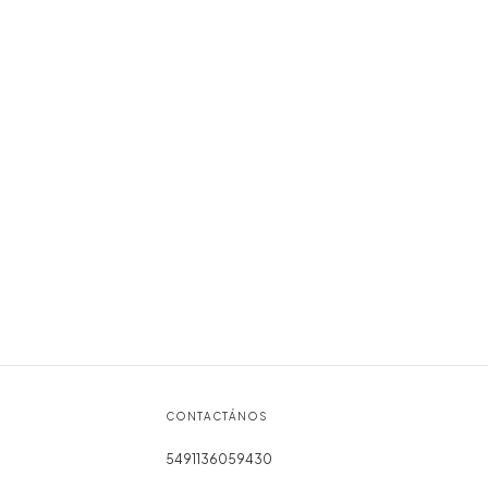
CONTACTÁNOS
5491136059430