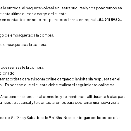
e la entrega, el paquete volverá a nuestra sucursal y nos pondremos en
e esta ultima queda a cargo del cliente.
se en contacto con nosotros para coordinar la entrega al
+54 9 11 5962-
uego de empaquetada la compra.
 de empaquetada la compra.
 que realizaste la compra.
ccionado.
transportista dará aviso vía online cargando la visita sin respuesta en el
bil. Es por eso que el cliente debe realizar el seguimiento online del
 Andreani mas cercana al domicilio y se mantendra allí durante 5 días para
 a nuestra sucursal y te contactaremos para coordinar una nueva visita
es de 9 a 18hs y Sabados de 9 a 13hs. No se entregan pedidos los días