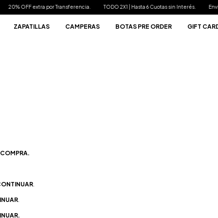
or Transferencia.
TODO 2X1 | Hasta 6 Cuotas sin Interés.
Envíos Gratis a partir 
ZAPATILLAS
CAMPERAS
BOTAS PRE ORDER
GIFT CAR
R COMPRA.
CONTINUAR
.
INUAR
.
INUAR.