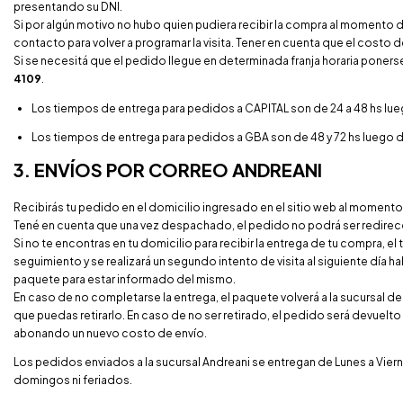
presentando su DNI.
Si por algún motivo no hubo quien pudiera recibir la compra al momento d
contacto para volver a programar la visita. Tener en cuenta que el costo d
Si se necesitá que el pedido llegue en determinada franja horaria poner
4109
.
Los tiempos de entrega para pedidos a CAPITAL son de 24 a 48 hs l
Los tiempos de entrega para pedidos a GBA son de 48 y 72 hs luego
3. ENVÍOS POR CORREO ANDREANI
Recibirás tu pedido en el domicilio ingresado en el sitio web al momento
Tené en cuenta que una vez despachado, el pedido no podrá ser redire
Si no te encontras en tu domicilio para recibir la entrega de tu compra, el 
seguimiento y se realizará un segundo intento de visita al siguiente día ha
paquete para estar informado del mismo.
En caso de no completarse la entrega, el paquete volverá a la sucursal de
que puedas retirarlo. En caso de no ser retirado, el pedido será devuelto
abonando un nuevo costo de envío.
Los pedidos enviados a la sucursal Andreani se entregan de Lunes a Viern
domingos ni feriados.