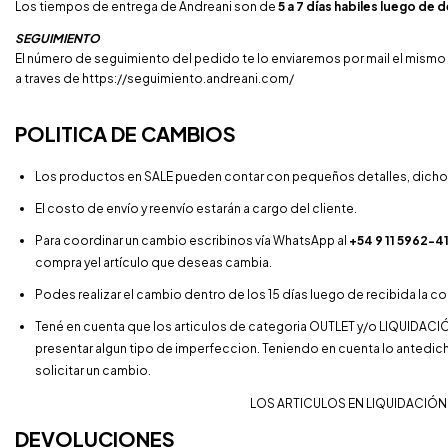
Los tiempos de entrega de Andreani son de
5 a 7 días habiles luego de
SEGUIMIENTO
El número de seguimiento del pedido te lo enviaremos por mail el mismo
a traves de
https://seguimiento.andreani.com/
POLITICA DE CAMBIOS
Los productos en SALE pueden contar con pequeños detalles, dich
El costo de envío y reenvío estarán a cargo del cliente.
Para coordinar un cambio escribinos vía WhatsApp al
+54 9 11 5962-4
compra yel artículo que deseas cambia.
Podes realizar el cambio dentro de los 15 días luego de recibida la c
Tené en cuenta que los articulos de categoria OUTLET y/o LIQUIDACIÓ
presentar algun tipo de imperfeccion. Teniendo en cuenta lo anted
solicitar un cambio.
LOS ARTICULOS EN LIQUIDACIÓ
DEVOLUCIONES