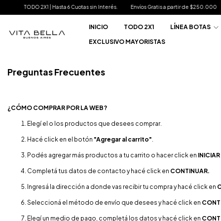
 Hasta 6 Cuotas sin Interés.
Envíos Gratis a partir de $250.000
20% OFF extra p
INICIO
TODO 2X1
LÍNEA BOTAS
EXCLUSIVO MAYORISTAS
Preguntas Frecuentes
¿CÓMO COMPRAR POR LA WEB?
Elegí el o los productos que desees comprar.
Hacé click en el botón
"Agregar al carrito"
.
Podés agregar más productos a tu carrito o hacer click en
INICIA
Completá tus datos de contacto y hacé click en
CONTINUAR.
Ingresá la dirección a donde vas recibir tu compra y hacé click en
Seleccioná el método de envío que desees y hacé click en
CONT
Elegí un medio de pago, completá los datos y hacé click en
CONT