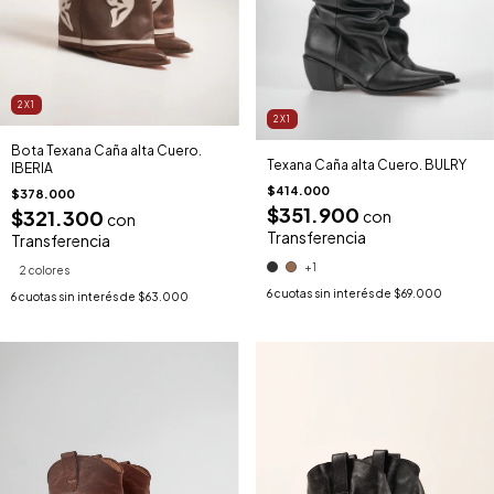
2X1
2X1
Bota Texana Caña alta Cuero.
Texana Caña alta Cuero. BULRY
IBERIA
$414.000
$378.000
$351.900
$321.300
con
con
Transferencia
Transferencia
+1
2 colores
6
cuotas sin interés de
$69.000
6
cuotas sin interés de
$63.000