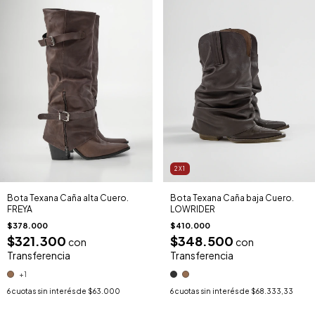
2X1
Bota Texana Caña alta Cuero.
Bota Texana Caña baja Cuero.
FREYA
LOWRIDER
$378.000
$410.000
$321.300
$348.500
con
con
Transferencia
Transferencia
+1
6
cuotas sin interés de
$63.000
6
cuotas sin interés de
$68.333,33