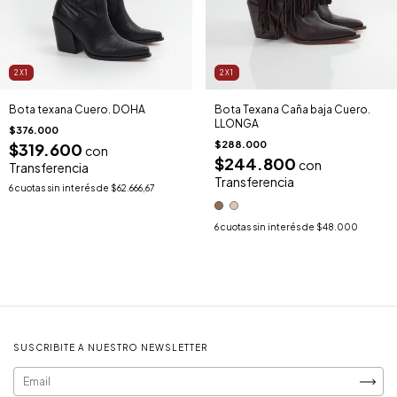
2X1
2X1
Bota texana Cuero. DOHA
Bota Texana Caña baja Cuero.
LLONGA
$376.000
$288.000
$319.600
con
$244.800
con
Transferencia
Transferencia
6
cuotas sin interés de
$62.666,67
6
cuotas sin interés de
$48.000
SUSCRIBITE A NUESTRO NEWSLETTER