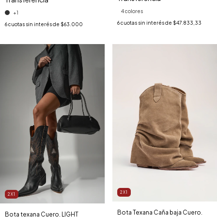
4 colores
+1
6
cuotas sin interés de
$47.833,33
6
cuotas sin interés de
$63.000
2X1
2X1
Bota Texana Caña baja Cuero.
Bota texana Cuero. LIGHT