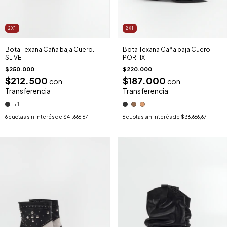
2X1
2X1
Bota Texana Caña baja Cuero.
Bota Texana Caña baja Cuero.
SLIVE
PORTIX
$250.000
$220.000
$212.500
$187.000
con
con
Transferencia
Transferencia
+1
6
cuotas sin interés de
$41.666,67
6
cuotas sin interés de
$36.666,67