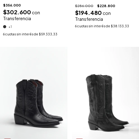
$356.000
$286.000
$228.800
$302.600
$194.480
con
con
Transferencia
Transferencia
6
cuotas sin interés de
$38.133,33
+1
6
cuotas sin interés de
$59.333,33