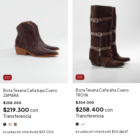
2X1
2X1
Bota Texana Caña alta Cuero.
Bota Texana Caña baja Cuero.
TROYA
ZAMARA
$304.000
$258.000
$258.400
$219.300
con
con
Transferencia
Transferencia
+1
6
cuotas sin interés de
$50.666,67
6
cuotas sin interés de
$43.000