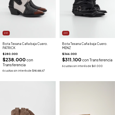
2X1
2X1
Bota Texana Caña baja Cuero.
Bota Texana Caña baja Cuero.
PATRICK
MENZ
$280.000
$366.000
$238.000
$311.100
con
con
Transferencia
Transferencia
6
cuotas sin interés de
$61.000
6
cuotas sin interés de
$46.666,67