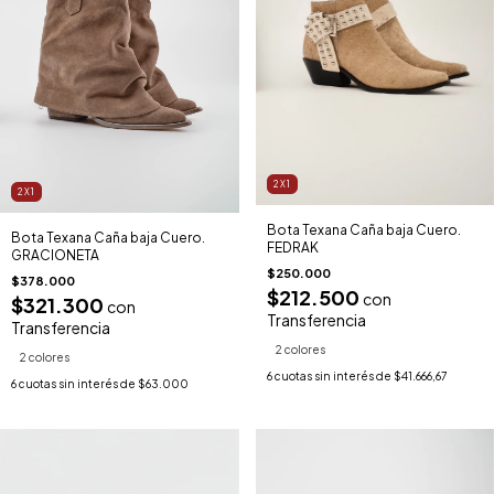
2X1
2X1
Bota Texana Caña baja Cuero.
Bota Texana Caña baja Cuero.
FEDRAK
GRACIONETA
$250.000
$378.000
$212.500
con
$321.300
con
Transferencia
Transferencia
2 colores
2 colores
6
cuotas sin interés de
$41.666,67
6
cuotas sin interés de
$63.000