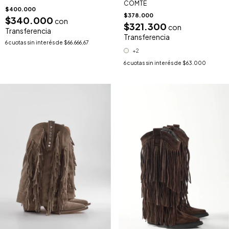
COMTE
$400.000
$378.000
$340.000
con
$321.300
con
Transferencia
Transferencia
6
cuotas sin interés de
$66.666,67
+2
6
cuotas sin interés de
$63.000