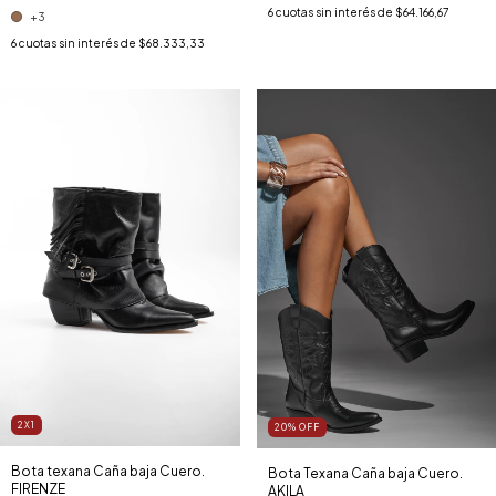
6
cuotas sin interés de
$64.166,67
+3
6
cuotas sin interés de
$68.333,33
2X1
20
%
OFF
Bota texana Caña baja Cuero.
Bota Texana Caña baja Cuero.
FIRENZE
AKILA