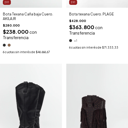
2X1
2X1
Bota Texana Caña baja Cuero.
Bota texana Cuero. PLAGE
AKILAJR
$428.000
$280.000
$363.800
con
$238.000
con
Transferencia
Transferencia
+1
6
cuotas sin interés de
$71.333,33
6
cuotas sin interés de
$46.666,67