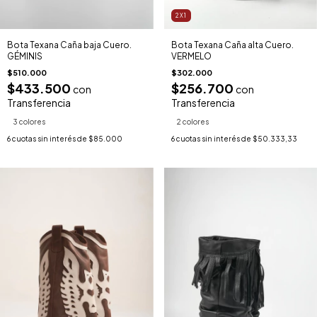
2X1
Bota Texana Caña baja Cuero.
Bota Texana Caña alta Cuero.
GÉMINIS
VERMELO
$510.000
$302.000
$433.500
$256.700
con
con
Transferencia
Transferencia
3 colores
2 colores
6
cuotas sin interés de
$85.000
6
cuotas sin interés de
$50.333,33