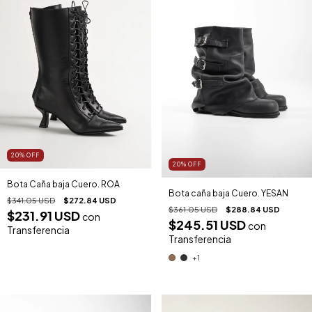
20
%
OFF
20
%
OFF
Bota Caña baja Cuero. ROA
Bota caña baja Cuero. YESAN
$341.05 USD
$272.84 USD
$361.05 USD
$288.84 USD
$231.91 USD
con
$245.51 USD
con
Transferencia
Transferencia
+1