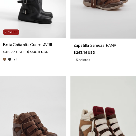
20
%
OFF
Bota Caña alta Cuero. AVRIL
Zapatilla Gamuza. RAMA
$412.63 USD
$330.11 USD
$263.16 USD
+1
5 colores