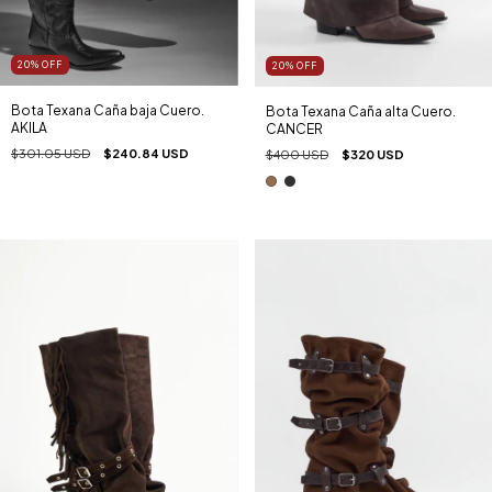
20
%
OFF
20
%
OFF
Bota Texana Caña baja Cuero.
Bota Texana Caña alta Cuero.
AKILA
CANCER
$301.05 USD
$240.84 USD
$400 USD
$320 USD