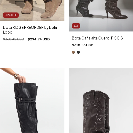
20
%
OFF
2X1
Bota RIDGE PREORDER by Belu
Lobo
Bota Caña alta Cuero. PISCIS
$368.42 USD
$294.74 USD
$610.53 USD