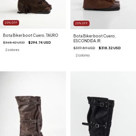
20
%
OFF
20
%
OFF
Bota Biker boot Cuero. TAURO
Bota Biker boot Cuero.
ESCONDIDA JR
$368.42 USD
$294.74 USD
$397.89 USD
$318.32 USD
2 colores
2 colores