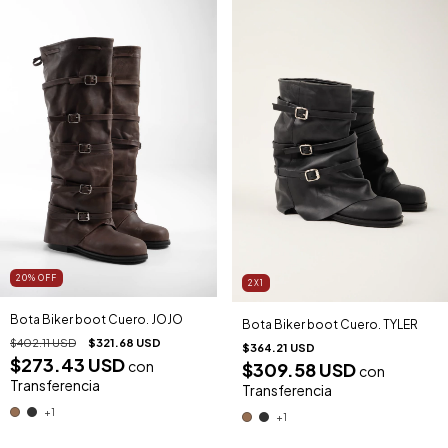
20
%
OFF
2X1
Bota Biker boot Cuero. JOJO
Bota Biker boot Cuero. TYLER
$402.11 USD
$321.68 USD
$364.21 USD
$273.43 USD
con
$309.58 USD
con
Transferencia
Transferencia
+1
+1