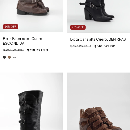
20
%
OFF
20
%
OFF
Bota Biker boot Cuero.
Bota Caña alta Cuero. BENIRRAS
ESCONDIDA
$397.89 USD
$318.32 USD
$397.89 USD
$318.32 USD
+2