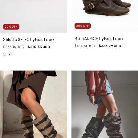
20
%
OFF
20
%
OFF
Bota AURICH by Belu Lobo
Stiletto SELEC by Belu Lobo
$454.74 USD
$363.79 USD
$263.16 USD
$210.53 USD
+1