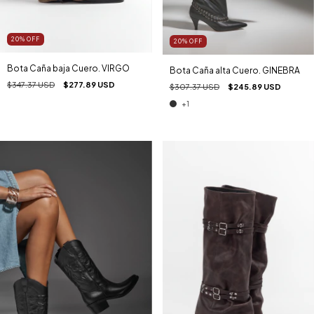
20
%
OFF
20
%
OFF
Bota Caña baja Cuero. VIRGO
Bota Caña alta Cuero. GINEBRA
$347.37 USD
$277.89 USD
$307.37 USD
$245.89 USD
+1