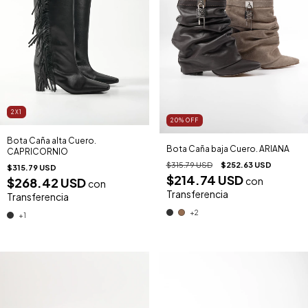
2X1
20
%
OFF
Bota Caña alta Cuero.
Bota Caña baja Cuero. ARIANA
CAPRICORNIO
$315.79 USD
$252.63 USD
$315.79 USD
$214.74 USD
$268.42 USD
con
con
Transferencia
Transferencia
+2
+1