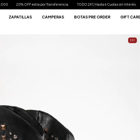
por Transferencia.
TODO 2X1 | Hasta 6 Cuotas sin Interés.
Envíos Gratis a parti
ZAPATILLAS
CAMPERAS
BOTAS PRE ORDER
GIFT CAR
2X1