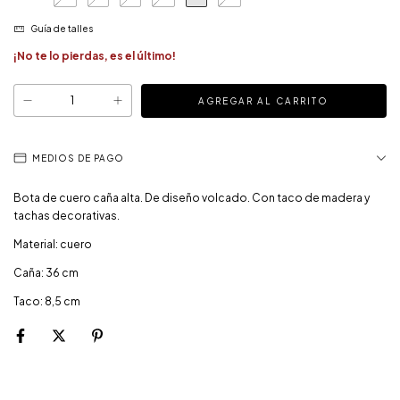
Guía de talles
¡No te lo pierdas, es el último!
MEDIOS DE PAGO
Bota de cuero caña alta. De diseño volcado. Con taco de madera y
tachas decorativas.
Material: cuero
Caña: 36 cm
Taco: 8,5 cm