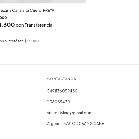
Texana Caña alta Cuero. FREYA
000
1.300
con
Transferencia
s sin interés de
$63.000
CONTACTÁNOS
5491136059430
1136059430
vitarestyling@gmail.com
Argerich 573, C1406AMG CABA