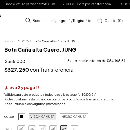
r de $250.000
20% OFF extra por Transferencia.
TODO 2X1 | Hasta 6 Cuotas sin In
D
Buscar
Ingresá
/
Registráte
Carrito
(
0
)
Inicio
.
TODO 2x1
.
Bota Caña alta Cuero. JUNG
Bota Caña alta Cuero. JUNG
$385.000
6
cuotas sin interés de
$64.166,67
$327.250
con
Transferencia
¡Llevá 2 y pagá 1!
Válido para este producto y todos los de la categoría: TODO 2x1.
Podés combinar esta promoción con otros productos de la misma categoría.
No acumulable con algunas promociones
VISÓN GAMUZA
NEGRO GAMUZA
COLOR
35
36
37
38
39
40
TALLE