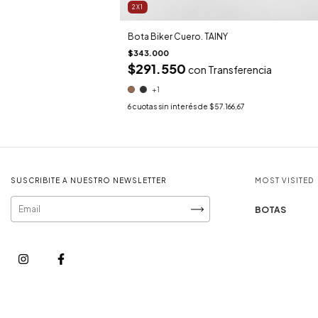
2X1
Bota Biker Cuero. TAINY
$343.000
$291.550
con
Transferencia
+1
6
cuotas sin interés de
$57.166,67
SUSCRIBITE A NUESTRO NEWSLETTER
MOST VISITED
BOTAS