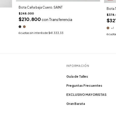
Bota Caña baja Cuero. SAINT
Bota 
$248.000
$378.
$210.800
con
Transferencia
$32
+1
6
cuotas sin interés de
$41.333,33
6
cuota
INFORMACIÓN
Guía de Talles
Preguntas Frecuentes
EXCLUSIVO MAYORISTAS
Gran Barata