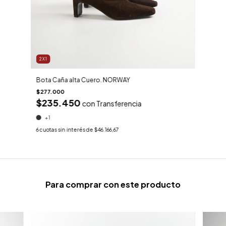
2X1
Bota Caña alta Cuero. NORWAY
$277.000
$235.450
con
Transferencia
+1
6
cuotas sin interés de
$46.166,67
Para comprar con este producto