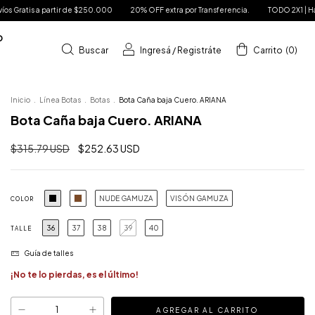
000
20% OFF extra por Transferencia.
TODO 2X1 | Hasta 6 Cuotas sin Interés.
D
Buscar
Ingresá
/
Registráte
Carrito
(
0
)
Inicio
.
Línea Botas
.
Botas
.
Bota Caña baja Cuero. ARIANA
Bota Caña baja Cuero. ARIANA
$315.79 USD
$252.63 USD
NUDE GAMUZA
VISÓN GAMUZA
COLOR
36
37
38
39
40
TALLE
Guía de talles
¡No te lo pierdas, es el último!