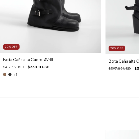
20
%
OFF
20
%
OFF
Bota Caña alta Cuero. AVRIL
Bota Caña alta 
$412.63 USD
$330.11 USD
$397.89 USD
$3
+1