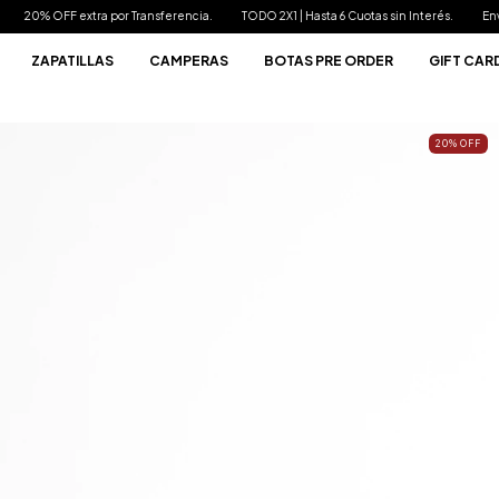
ferencia.
TODO 2X1 | Hasta 6 Cuotas sin Interés.
Envíos Gratis a partir de $250.
ZAPATILLAS
CAMPERAS
BOTAS PRE ORDER
GIFT CAR
20
%
OFF