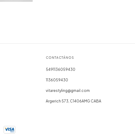
CONTACTÁNOS
5491136059430
1136059430
vitarestyling@gmail.com
Argerich 573, C1406AMG CABA