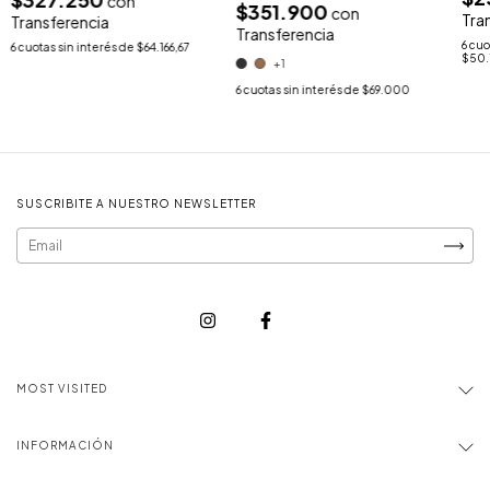
con
$351.900
con
Tra
Transferencia
Transferencia
6
cuo
6
cuotas sin interés de
$64.166,67
$50.
+1
6
cuotas sin interés de
$69.000
SUSCRIBITE A NUESTRO NEWSLETTER
MOST VISITED
INFORMACIÓN