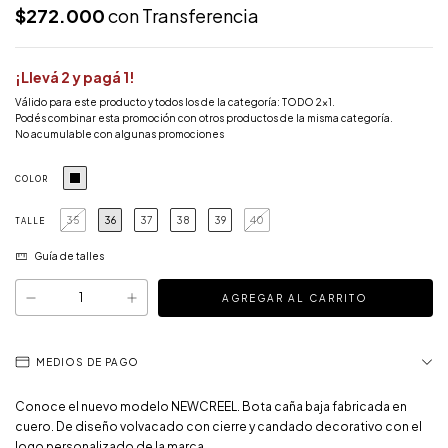
$272.000
con
Transferencia
¡Llevá 2 y pagá 1!
Válido para este producto y todos los de la categoría: TODO 2x1.
Podés combinar esta promoción con otros productos de la misma categoría.
No acumulable con algunas promociones
COLOR
35
36
37
38
39
40
TALLE
Guía de talles
MEDIOS DE PAGO
Conoce el nuevo modelo NEWCREEL. Bota caña baja fabricada en
cuero. De diseño volvacado con cierre y candado decorativo con el
logo personalizado de la marca.