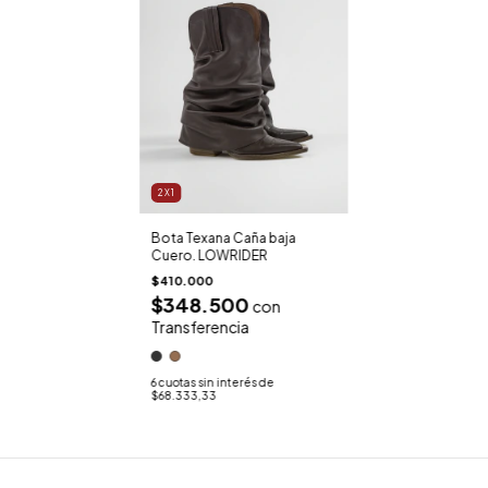
2X1
Bota Texana Caña baja
Cuero. LOWRIDER
$410.000
$348.500
con
Transferencia
6
cuotas sin interés de
$68.333,33