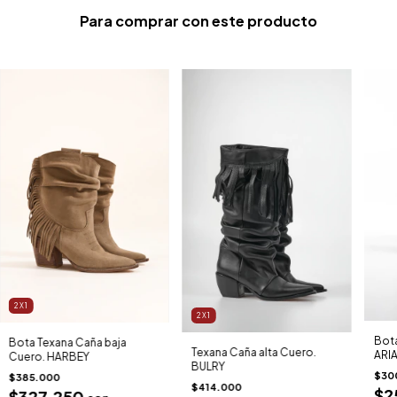
Para comprar con este producto
2X1
2X1
Bota
Bota Texana Caña baja
Texana Caña alta Cuero.
ARI
Cuero. HARBEY
BULRY
$30
$385.000
$414.000
$2
$327.250