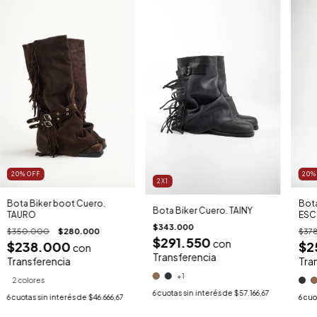
20
%
OFF
20
2X1
Bota Biker boot Cuero.
Bota
Bota Biker Cuero. TAINY
TAURO
ESC
$343.000
$350.000
$280.000
$37
$291.550
con
$238.000
$2
con
Transferencia
Transferencia
Tra
+1
2 colores
6
cuotas sin interés de
$57.166,67
6
cuotas sin interés de
$46.666,67
6
cuo