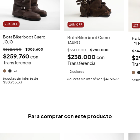
20
%
OFF
20
%
OFF
2X1
Bota Biker boot Cuero.
Bota Biker boot Cuero.
Bota
JOJO
TAURO
TYL
$382.000
$305.600
$350.000
$280.000
$34
$259.760
$238.000
con
$2
con
Transferencia
Transferencia
Tra
+1
2 colores
6
cuotas sin interés de
6
cuotas sin interés de
$46.666,67
6
cuo
$50.933,33
Para comprar con este producto