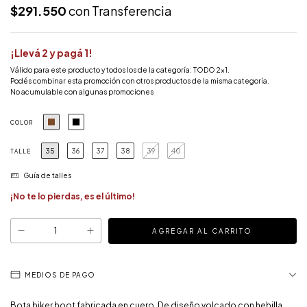
$291.550
con
Transferencia
¡Llevá 2 y pagá 1!
Válido para este producto y todos los de la categoría: TODO 2x1.
Podés combinar esta promoción con otros productos de la misma categoría.
No acumulable con algunas promociones
COLOR
35
36
37
38
39
40
TALLE
Guía de talles
¡No te lo pierdas, es el último!
MEDIOS DE PAGO
Bota biker boot fabricada en cuero. De diseño volcado con hebilla