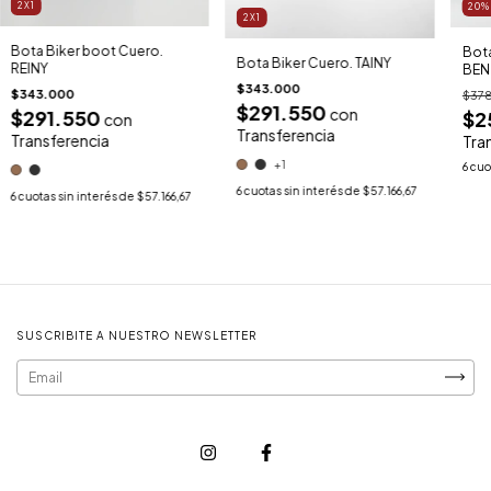
2X1
20
2X1
Bota Biker boot Cuero.
Bota
Bota Biker Cuero. TAINY
REINY
BEN
$343.000
$343.000
$37
$291.550
con
$291.550
$2
con
Transferencia
Transferencia
Tra
+1
6
cuo
6
cuotas sin interés de
$57.166,67
6
cuotas sin interés de
$57.166,67
SUSCRIBITE A NUESTRO NEWSLETTER