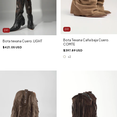
2X1
2X1
Bota Texana Caña baja Cuero.
Bota texana Cuero. LIGHT
COMTE
$421.05 USD
$397.89 USD
+2