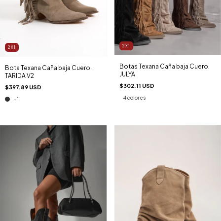
2X1
2X1
Botas Texana Caña baja Cuero.
Bota Texana Caña baja Cuero.
JULYA
TARIDA V2
$302.11 USD
$397.89 USD
4 colores
+1