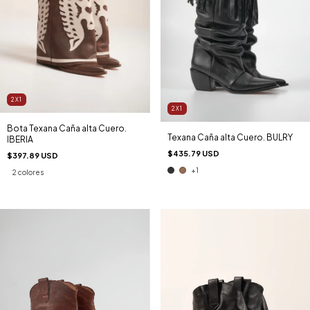
2X1
2X1
Bota Texana Caña alta Cuero.
Texana Caña alta Cuero. BULRY
IBERIA
$435.79 USD
$397.89 USD
+1
2 colores