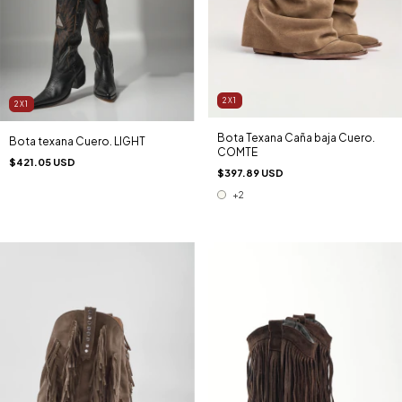
2X1
2X1
Bota Texana Caña baja Cuero.
Bota texana Cuero. LIGHT
COMTE
$421.05 USD
$397.89 USD
+2