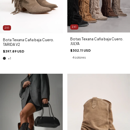
2X1
2X1
Botas Texana Caña baja Cuero.
Bota Texana Caña baja Cuero.
JULYA
TARIDA V2
$302.11 USD
$397.89 USD
4 colores
+1