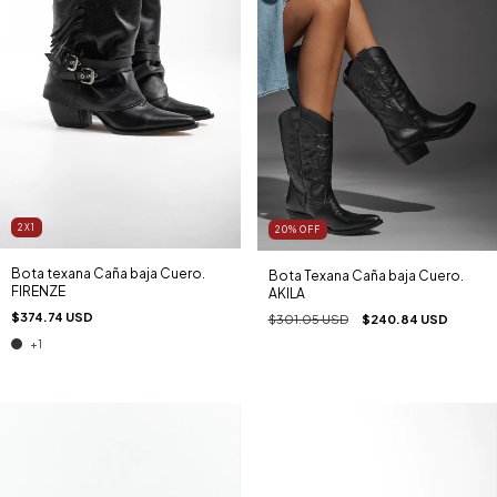
2X1
20
%
OFF
Bota texana Caña baja Cuero.
Bota Texana Caña baja Cuero.
FIRENZE
AKILA
$374.74 USD
$301.05 USD
$240.84 USD
+1