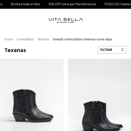
 todo el País.
15% OFF extra por Transferencia.
TODO 2X1 | Hasta 6 Cuotas sin Int
Inicio
.
Línea Botas
.
Texanas
.
breadcrumbs.botas-texanas-cana-baja
Texanas
FILTRAR