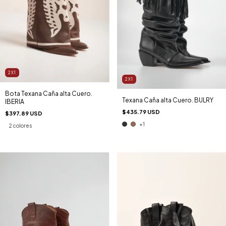
2X1
2X1
Bota Texana Caña alta Cuero.
Texana Caña alta Cuero. BULRY
IBERIA
$435.79 USD
$397.89 USD
+1
2 colores