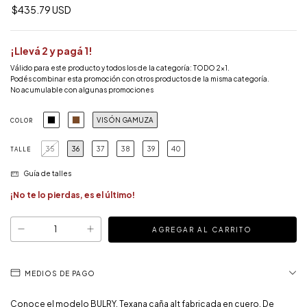
$435.79 USD
¡Llevá 2 y pagá 1!
Válido para este producto y todos los de la categoría: TODO 2x1.
Podés combinar esta promoción con otros productos de la misma categoría.
No acumulable con algunas promociones
VISÓN GAMUZA
COLOR
35
36
37
38
39
40
TALLE
Guía de talles
¡No te lo pierdas, es el último!
MEDIOS DE PAGO
Conoce el modelo BULRY. Texana caña alt fabricada en cuero. De