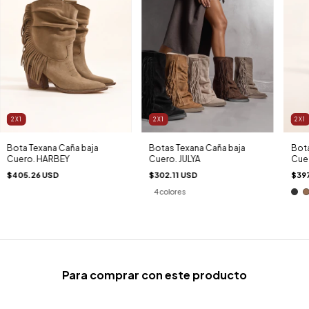
2X1
2X1
2X1
Bota Texana Caña baja
Botas Texana Caña baja
Bota
Cuero. HARBEY
Cuero. JULYA
Cue
$405.26 USD
$302.11 USD
$39
4 colores
Para comprar con este producto