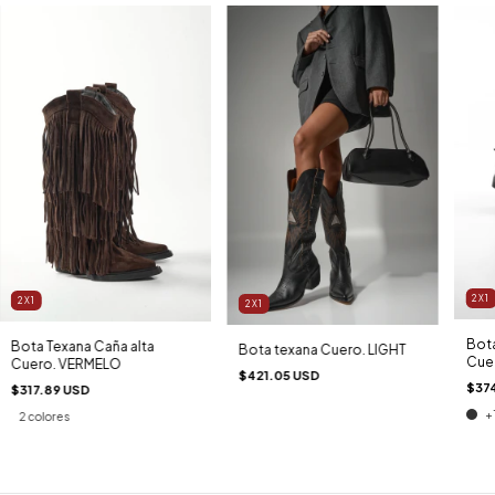
2X1
2X1
2X1
Bota
Bota Texana Caña alta
Bota texana Cuero. LIGHT
Cuer
Cuero. VERMELO
$421.05 USD
$37
$317.89 USD
+
2 colores