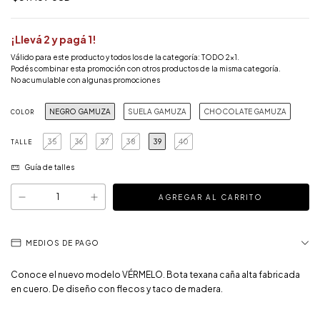
¡Llevá 2 y pagá 1!
Válido para este producto y todos los de la categoría: TODO 2x1.
Podés combinar esta promoción con otros productos de la misma categoría.
No acumulable con algunas promociones
NEGRO GAMUZA
SUELA GAMUZA
CHOCOLATE GAMUZA
COLOR
35
36
37
38
39
40
TALLE
Guía de talles
MEDIOS DE PAGO
Conoce el nuevo modelo VÉRMELO. Bota texana caña alta fabricada
en cuero. De diseño con flecos y taco de madera.