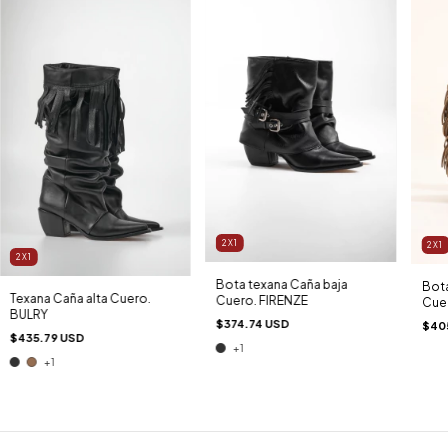
2X1
2X1
2X1
Bota texana Caña baja
Bota
Texana Caña alta Cuero.
Cuero. FIRENZE
Cue
BULRY
$374.74 USD
$40
$435.79 USD
+1
+1