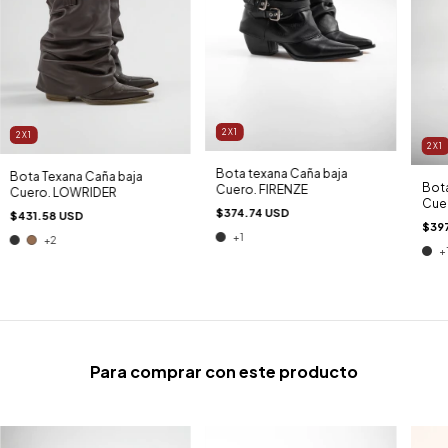
2X1
2X1
2X1
Bota texana Caña baja
Bota Texana Caña baja
Bota
Cuero. FIRENZE
Cuero. LOWRIDER
Cue
$374.74 USD
$431.58 USD
$39
+1
+2
+
Para comprar con este producto