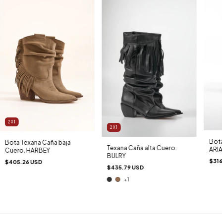
2X1
2X1
Bota
Bota Texana Caña baja
Texana Caña alta Cuero.
ARI
Cuero. HARBEY
BULRY
$316
$405.26 USD
$435.79 USD
+1