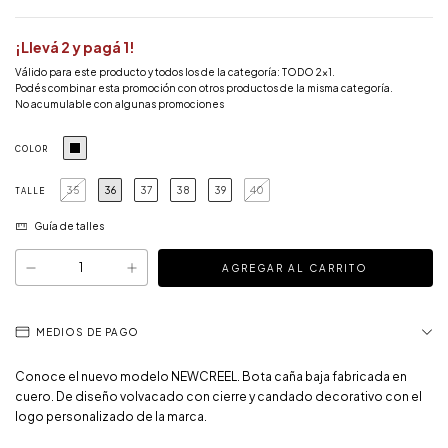
¡Llevá 2 y pagá 1!
Válido para este producto y todos los de la categoría: TODO 2x1.
Podés combinar esta promoción con otros productos de la misma categoría.
No acumulable con algunas promociones
COLOR
35
36
37
38
39
40
TALLE
Guía de talles
MEDIOS DE PAGO
Conoce el nuevo modelo NEWCREEL. Bota caña baja fabricada en
cuero. De diseño volvacado con cierre y candado decorativo con el
logo personalizado de la marca.