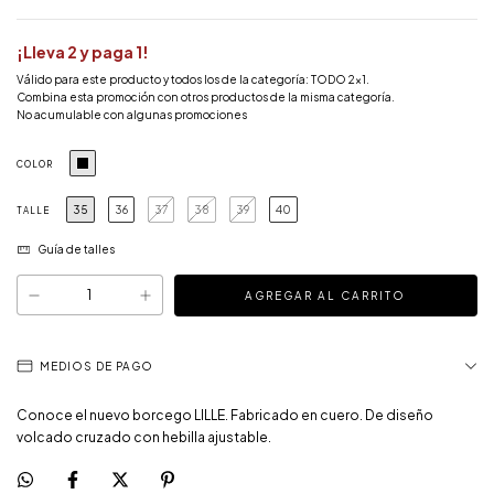
¡Lleva 2 y paga 1!
Válido para este producto y todos los de la categoría: TODO 2x1.
Combina esta promoción con otros productos de la misma categoría.
No acumulable con algunas promociones
COLOR
35
36
37
38
39
40
TALLE
Guía de talles
MEDIOS DE PAGO
Conoce el nuevo borcego LILLE. Fabricado en cuero. De diseño
volcado cruzado con hebilla ajustable.