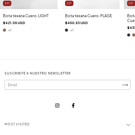
2X1
2X1
2X1
Bota texana Cuero. LIGHT
Bota
Bota texana Cuero. PLAGE
Cue
$421.05 USD
$450.53 USD
$43
+1
+1
SUSCRIBITE A NUESTRO NEWSLETTER
MOST VISITED