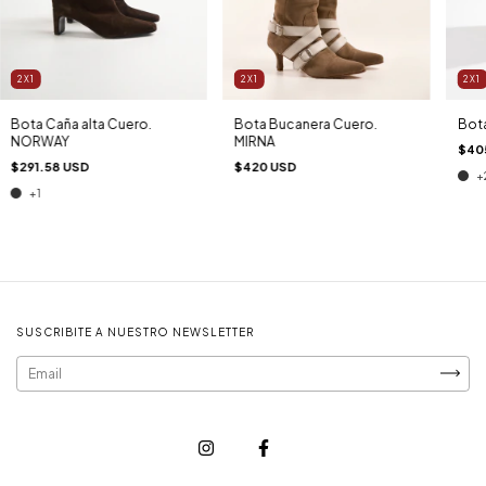
2X1
2X1
2X1
Bota Caña alta Cuero.
Bota Bucanera Cuero.
Bota
NORWAY
MIRNA
$40
$291.58 USD
$420 USD
+
+1
SUSCRIBITE A NUESTRO NEWSLETTER