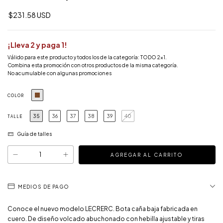
$231.58 USD
¡Lleva 2 y paga 1!
Válido para este producto y todos los de la categoría: TODO 2x1.
Combina esta promoción con otros productos de la misma categoría.
No acumulable con algunas promociones
COLOR
35
36
37
38
39
40
TALLE
Guía de talles
MEDIOS DE PAGO
Conoce el nuevo modelo LECRERC. Bota caña baja fabricada en
cuero. De diseño volcado abuchonado con hebilla ajustable y tiras